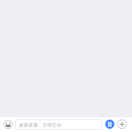


