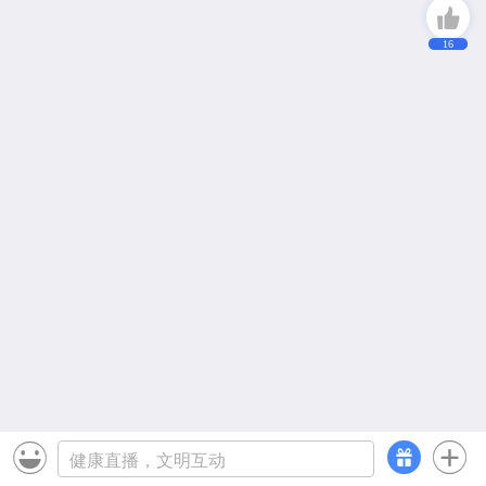
16


