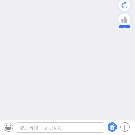
3


