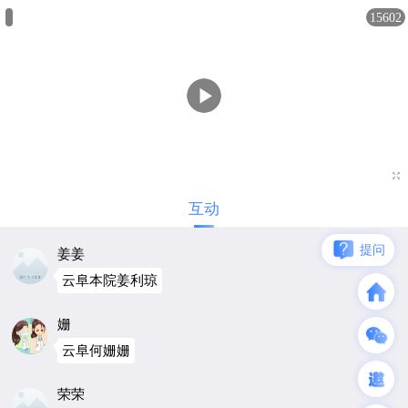
云阜马米尔
15602
永州～胡大锤
云阜胡勇
小角色
进修马美雄 签到

李健
互动
进修李健 签到
提问
姜姜
云阜本院姜利琼
姗
云阜何姗姗
荣荣