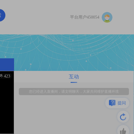
索
平台用户450054
423
互动

您已经进入直播间，请文明聊天，大家共同维护直播环境
提问