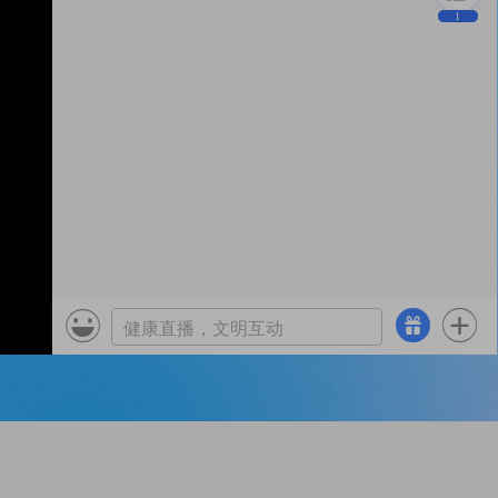
1


